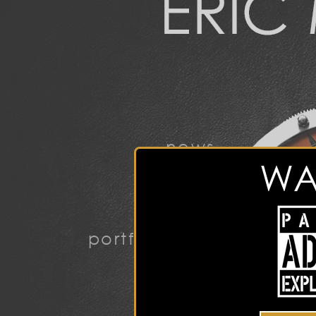
news
WA
portfolio